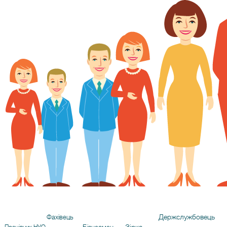
Держслужбовець
Фахівець
Зірка
Працівник НУО