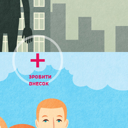
+
Зробити
внесок