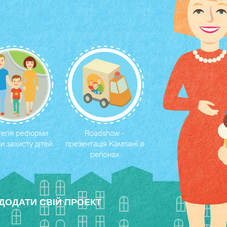
егія реформи
Roadshow -
и захисту дітей
презентація Кампанії в
регіонах
ДОДАТИ СВIЙ ПРОЕКТ