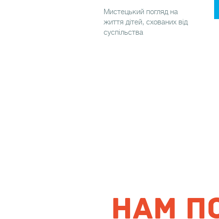
Мистецький погляд на
життя дітей, схованих від
суспільства
НАМ ПО