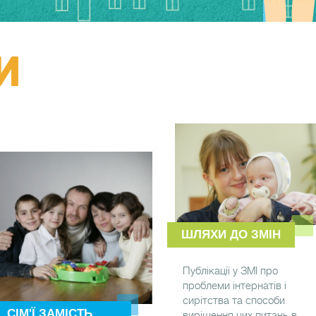
И
ШЛЯХИ ДО ЗМІН
Публікації у ЗМІ про
проблеми інтернатів і
сирітства та способи
СІМ'Ї ЗАМІСТЬ
вирішення цих питань в