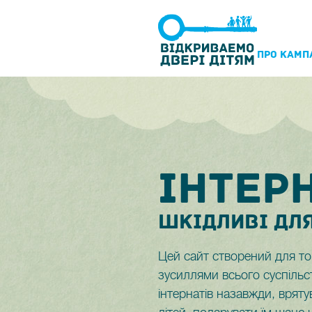
ПРО КАМП
IНТЕР
ШКIДЛИВI ДЛЯ
Цей сайт створений для то
зусиллями всього суспільс
інтернатів назавжди, вряту