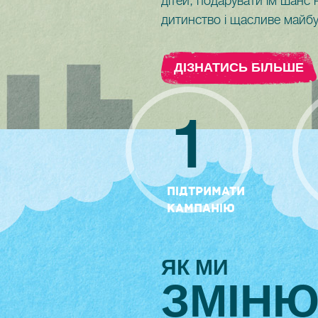
дітей, подарувати їм шанс 
дитинство і щасливе майбу
ДIЗНАТИСЬ БIЛЬШЕ
1
ПІДТРИМАТИ
КАМПАНІЮ
ЯК МИ
ЗМIН