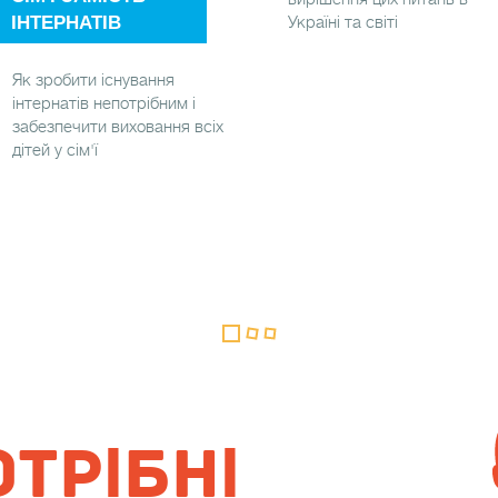
ІНТЕРНАТІВ
Україні та світі
Як зробити існування
інтернатів непотрібним і
забезпечити виховання всіх
дітей у сім'ї
ТРІБНІ