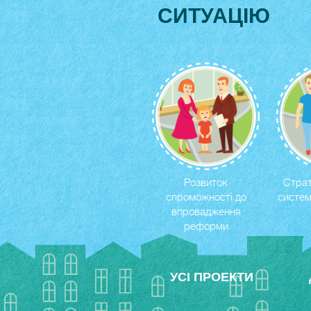
СИТУАЦIЮ
Розвиток
Страт
спроможності до
систем
впровадження
реформи
УСI ПРОЕКТИ