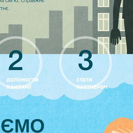
на сім'ю, справжнє
тнє.
2
3
ДОПОМОГТИ
СТАТИ
КАМПАНІЇ
ПАРТНЕРОМ
ЮЄМО