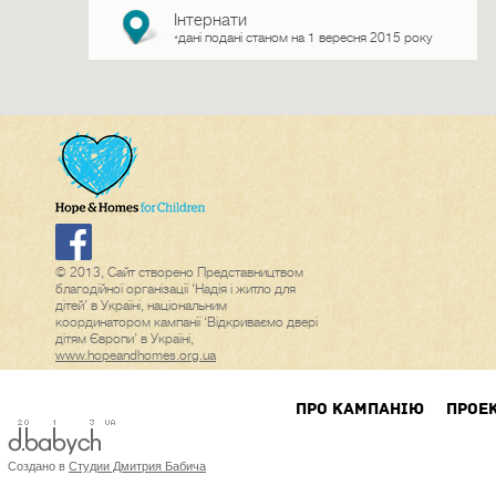
Інтернати
дані подані станом на 1 вересня 2015 року
*
© 2013, Сайт створено Представництвом
благодійної організації ‘Надія і житло для
дітей’ в Україні, національним
координатором кампанії ‘Відкриваємо двері
дітям Європи’ в Україні,
www.hopeandhomes.org.ua
ПРО КАМПАНIЮ
ПРОЕ
Создано в
Студии Дмитрия Бабича