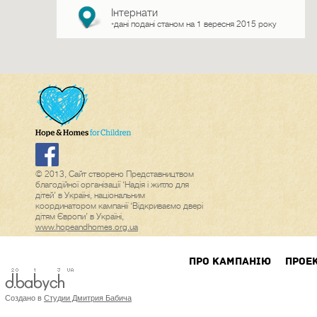
Інтернати
дані подані станом на 1 вересня 2015 року
*
© 2013, Сайт створено Представництвом
благодійної організації ‘Надія і житло для
дітей’ в Україні, національним
координатором кампанії ‘Відкриваємо двері
дітям Європи’ в Україні,
www.hopeandhomes.org.ua
ПРО КАМПАНIЮ
ПРОЕ
Создано в
Студии Дмитрия Бабича