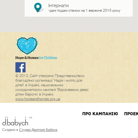
Інтернати
дані подані станом на 1 вересня 2015 року
*
© 2013, Сайт створено Представництвом
благодійної організації ‘Надія і житло для
дітей’ в Україні, національним
координатором кампанії ‘Відкриваємо двері
дітям Європи’ в Україні,
www.hopeandhomes.org.ua
ПРО КАМПАНIЮ
ПРОЕ
Создано в
Студии Дмитрия Бабича