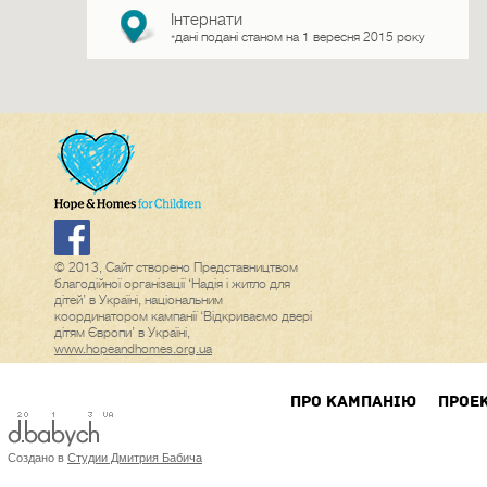
Інтернати
дані подані станом на 1 вересня 2015 року
*
© 2013, Сайт створено Представництвом
благодійної організації ‘Надія і житло для
дітей’ в Україні, національним
координатором кампанії ‘Відкриваємо двері
дітям Європи’ в Україні,
www.hopeandhomes.org.ua
ПРО КАМПАНIЮ
ПРОЕ
Создано в
Студии Дмитрия Бабича