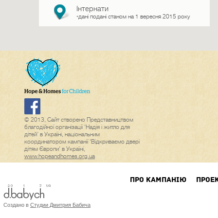
Інтернати
дані подані станом на 1 вересня 2015 року
*
© 2013, Сайт створено Представництвом
благодійної організації ‘Надія і житло для
дітей’ в Україні, національним
координатором кампанії ‘Відкриваємо двері
дітям Європи’ в Україні,
www.hopeandhomes.org.ua
ПРО КАМПАНIЮ
ПРОЕ
Создано в
Студии Дмитрия Бабича