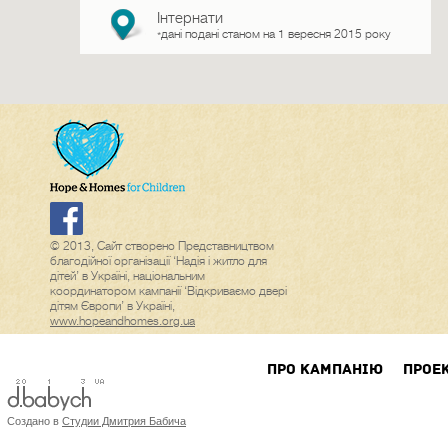
Інтернати
дані подані станом на 1 вересня 2015 року
*
© 2013, Сайт створено Представництвом
благодійної організації ‘Надія і житло для
дітей’ в Україні, національним
координатором кампанії ‘Відкриваємо двері
дітям Європи’ в Україні,
www.hopeandhomes.org.ua
ПРО КАМПАНIЮ
ПРОЕ
Создано в
Студии Дмитрия Бабича