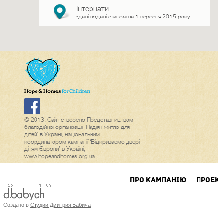
Інтернати
дані подані станом на 1 вересня 2015 року
*
© 2013, Сайт створено Представництвом
благодійної організації ‘Надія і житло для
дітей’ в Україні, національним
координатором кампанії ‘Відкриваємо двері
дітям Європи’ в Україні,
www.hopeandhomes.org.ua
ПРО КАМПАНIЮ
ПРОЕ
Создано в
Студии Дмитрия Бабича