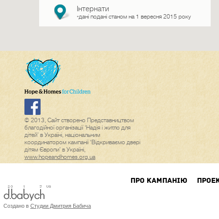
Інтернати
дані подані станом на 1 вересня 2015 року
*
© 2013, Сайт створено Представництвом
благодійної організації ‘Надія і житло для
дітей’ в Україні, національним
координатором кампанії ‘Відкриваємо двері
дітям Європи’ в Україні,
www.hopeandhomes.org.ua
ПРО КАМПАНIЮ
ПРОЕ
Создано в
Студии Дмитрия Бабича