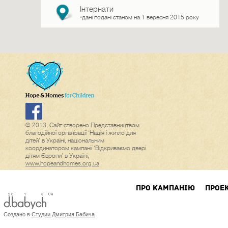
Інтернати
дані подані станом на 1 вересня 2015 року
*
© 2013, Сайт створено Представництвом
благодійної організації ‘Надія і житло для
дітей’ в Україні, національним
координатором кампанії ‘Відкриваємо двері
дітям Європи’ в Україні,
www.hopeandhomes.org.ua
ПРО КАМПАНIЮ
ПРОЕ
Создано в
Студии Дмитрия Бабича