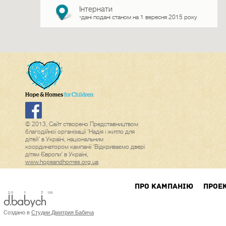
Інтернати
дані подані станом на 1 вересня 2015 року
*
© 2013, Сайт створено Представництвом
благодійної організації ‘Надія і житло для
дітей’ в Україні, національним
координатором кампанії ‘Відкриваємо двері
дітям Європи’ в Україні,
www.hopeandhomes.org.ua
ПРО КАМПАНIЮ
ПРОЕ
Создано в
Студии Дмитрия Бабича