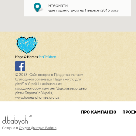
Інтернати
дані подані станом на 1 вересня 2015 року
*
© 2013, Сайт створено Представництвом
благодійної організації ‘Надія і житло для
дітей’ в Україні, національним
координатором кампанії ‘Відкриваємо двері
дітям Європи’ в Україні,
www.hopeandhomes.org.ua
ПРО КАМПАНIЮ
ПРОЕ
Создано в
Студии Дмитрия Бабича