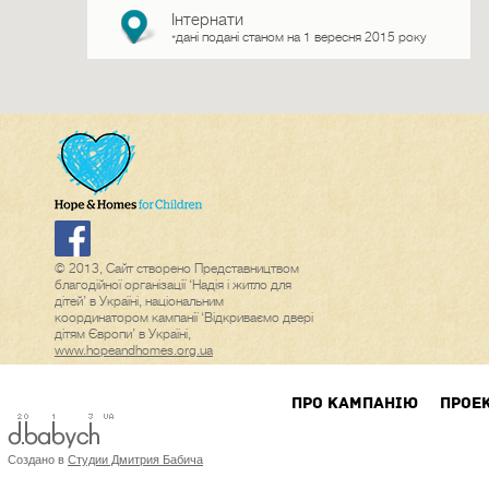
Інтернати
дані подані станом на 1 вересня 2015 року
*
© 2013, Сайт створено Представництвом
благодійної організації ‘Надія і житло для
дітей’ в Україні, національним
координатором кампанії ‘Відкриваємо двері
дітям Європи’ в Україні,
www.hopeandhomes.org.ua
ПРО КАМПАНIЮ
ПРОЕ
Создано в
Студии Дмитрия Бабича