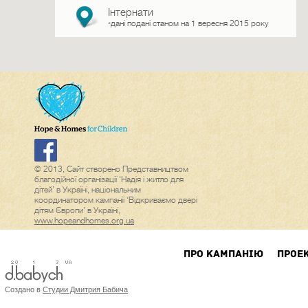
Інтернати
дані подані станом на 1 вересня 2015 року
*
© 2013, Сайт створено Представництвом
благодійної організації ‘Надія і житло для
дітей’ в Україні, національним
координатором кампанії ‘Відкриваємо двері
дітям Європи’ в Україні,
www.hopeandhomes.org.ua
ПРО КАМПАНIЮ
ПРОЕ
Создано в
Студии Дмитрия Бабича