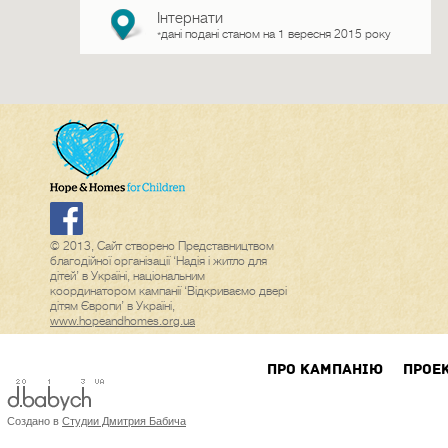
Інтернати
дані подані станом на 1 вересня 2015 року
*
© 2013, Сайт створено Представництвом
благодійної організації ‘Надія і житло для
дітей’ в Україні, національним
координатором кампанії ‘Відкриваємо двері
дітям Європи’ в Україні,
www.hopeandhomes.org.ua
ПРО КАМПАНIЮ
ПРОЕ
Создано в
Студии Дмитрия Бабича