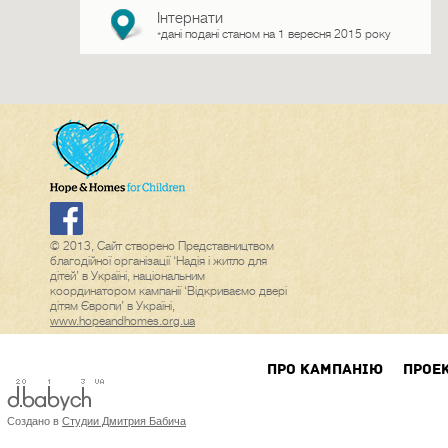
Інтернати
дані подані станом на 1 вересня 2015 року
*
© 2013, Сайт створено Представництвом
благодійної організації ‘Надія і житло для
дітей’ в Україні, національним
координатором кампанії ‘Відкриваємо двері
дітям Європи’ в Україні,
www.hopeandhomes.org.ua
ПРО КАМПАНIЮ
ПРОЕ
Создано в
Студии Дмитрия Бабича