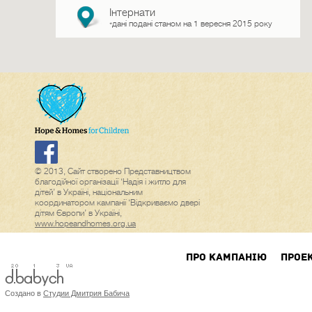
Інтернати
дані подані станом на 1 вересня 2015 року
*
© 2013, Сайт створено Представництвом
благодійної організації ‘Надія і житло для
дітей’ в Україні, національним
координатором кампанії ‘Відкриваємо двері
дітям Європи’ в Україні,
www.hopeandhomes.org.ua
ПРО КАМПАНIЮ
ПРОЕ
Создано в
Студии Дмитрия Бабича