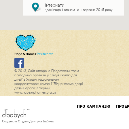
Інтернати
дані подані станом на 1 вересня 2015 року
*
© 2013, Сайт створено Представництвом
благодійної організації ‘Надія і житло для
дітей’ в Україні, національним
координатором кампанії ‘Відкриваємо двері
дітям Європи’ в Україні,
www.hopeandhomes.org.ua
ПРО КАМПАНIЮ
ПРОЕ
Создано в
Студии Дмитрия Бабича