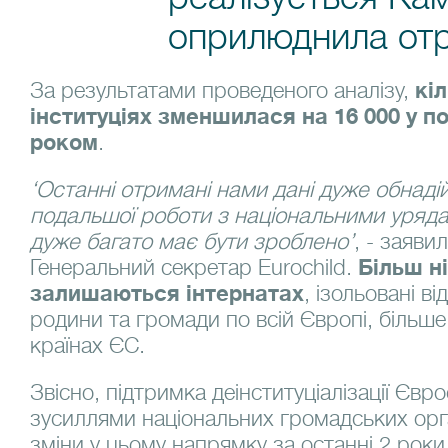
оприлюднила отр
За результатами проведеного аналізу,
кіл
інституціях зменшилася на 16 000 у по
роком
.
‘Останні отримані нами дані дуже обнаді
подальшої роботи з національними уряд
дуже багато має бути зроблено’
, - заяви
Генеральний секретар Eurochild.
Більш ні
залишаються інтернатах
, ізольовані в
родини та громади по всій Європі, більше
країнах ЄС.
Звісно, підтримка деінституціалізації Єв
зусиллями національних громадських орга
зміни у цьому напрямку за останні 2 роки