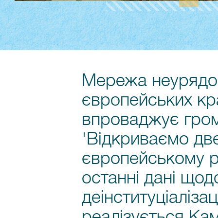
Мережа неурядов
європейських кра
впроваджує гро
'Відкриваємо две
європейському рі
останні дані що
деінституціалізаці
реалізується Кам