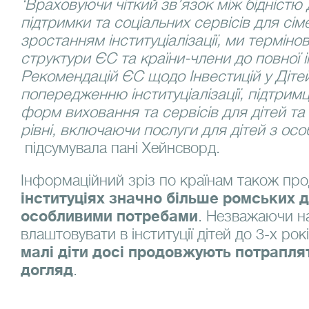
‘Враховуючи чіткий зв’язок між бідністю
підтримки та соціальних сервісів для сім
зростанням інституціалізації, ми термін
структури ЄС та країни-члени до повної 
Рекомендацій ЄС щодо Інвестицій у Діте
попередженню інституціалізації, підтримц
форм виховання та сервісів для дітей та
рівні, включаючи послуги для дітей з ос
підсумувала пані Хейнсворд.
Інформаційний зріз по країнам також пр
інституціях значно більше ромських ді
особливими потребами
. Незважаючи н
влаштовувати в інституції дітей до 3-х рокі
малі діти досі продовжують потраплят
догляд
.