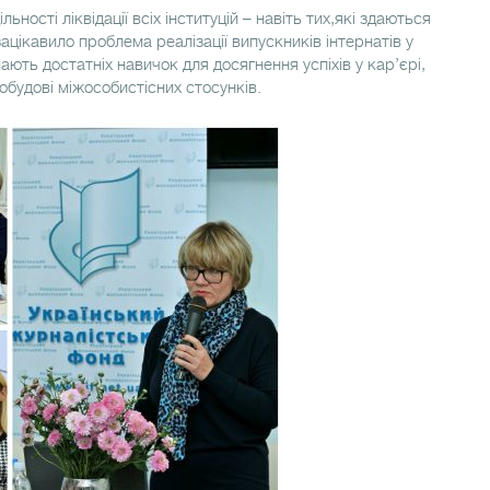
ьності ліквідації всіх інституцій – навіть тих,які здаються
ацікавило проблема реалізації випускників інтернатів у
ають достатніх навичок для досягнення успіхів у кар’єрі,
 побудові міжособистісних стосунків.