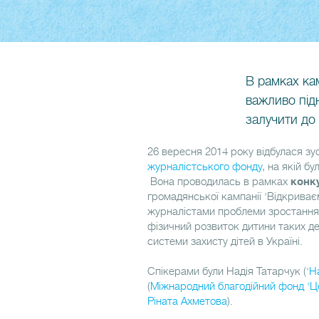
В рамках кам
важливо підн
залучити до
26 вересня 2014 року відбулася зу
журналістського фонду
, на якій б
Вона проводилась в рамках
конку
громадянської кампанії 'Відкриває
журналістами проблеми зростання д
фізичний розвиток дитини таких де
системи захисту дітей в Україні.
Спікерами були Надія Татарчук (
'Н
(
Міжнародний благодійний фонд 'Це
Ріната Ахметова
).