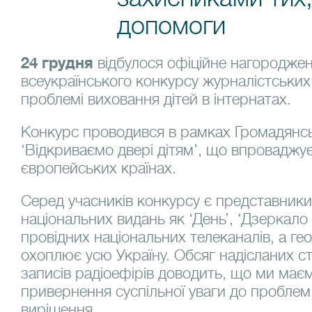
допомоги
24 грудня
відбулося офіційне нагородже
всеукраїнського конкурсу журналістських
проблемі виховання дітей в інтернатах.
Конкурс проводився в рамках Громадянськ
‘Відкриваємо двері дітям’, що впроваджу
європейських країнах.
Серед учасників конкурсу є представники
національних видань як ‘День’, ‘Дзеркало 
провідних національних телеканалів, а ге
охоплює усю Україну. Обсяг надісланих ст
записів радіоефірів доводить, що ми має
привернення суспільної уваги до проблем д
вирішення.