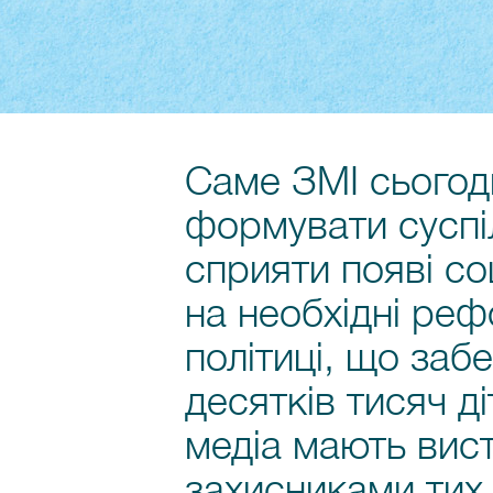
Саме ЗМІ сьогодн
формувати суспіл
сприяти появі со
на необхідні реф
політиці, що заб
десятків тисяч ді
медіа мають вис
захисниками тих,