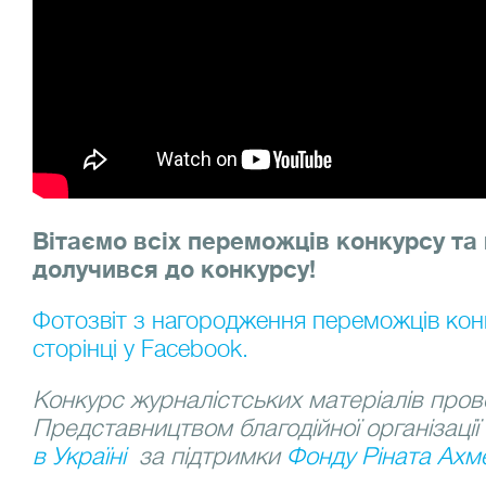
Вітаємо всіх переможців конкурсу та 
долучився до конкурсу!
Фотозвіт з нагородження переможців конк
сторінці у Facebook.
Конкурс журналістських матеріалів про
Представництвом благодійної організації
в Україні
за підтримки
Фонду Ріната Ахм