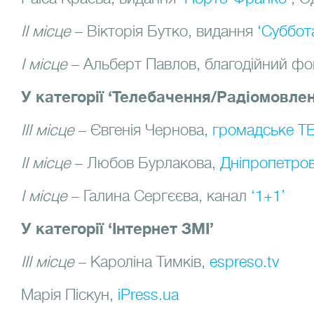
ІІ місце
– Вікторія Бутко, видання
‘Суббот
І місце
– Альберт Павлов, благодійний ф
У категорії ‘Телебачення/Радіомовлен
ІІІ місце
– Євгенія Чернова
, громадське Т
ІІ місце
– Любов Бурлакова,
Дніпропетро
І місце
– Галина Сергєєва, канал
‘1+1’
У категорії ‘Інтернет ЗМІ’
ІІІ місце
– Кароліна Тимків,
espreso.tv
Марія Піскун,
iPress.ua