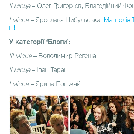
ІІ місце
– Олег Григор’єв, Благодійний Ф
І місце
– Ярослава Цибульська,
Магнолія 
ні!’
У категорії ‘Блоги’:
ІІІ місце
– Володимир Регеша
ІІ місце
– Іван Таран
І місце
– Ярина Поніжай