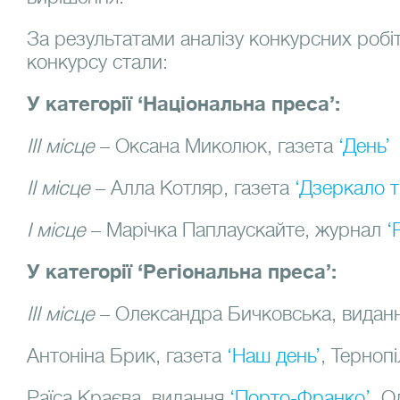
За результатами аналізу конкурсних роб
конкурсу стали:
У категорії ‘Національна преса’:
ІІІ місце
– Оксана Миколюк, газета
‘День’
ІІ місце
– Алла Котляр, газета
‘Дзеркало 
І місце
– Марічка Паплаускайте, журнал
‘
У категорії ‘Регіональна преса’:
ІІІ місце
– Олександра Бичковська, видан
Антоніна Брик, газета
‘Наш день’
, Тернопі
Раїса Краєва, видання
‘Порто-Франко’
, О