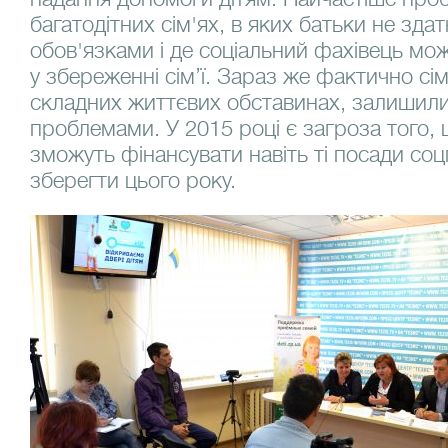
багатодітних сім'ях, в яких батьки не здат
обов'язками і де соціальний фахівець мо
у збереженні сім’ї. Зараз же фактично сім
складних життєвих обставинах, залишилис
проблемами. У 2015 році є загроза того,
зможуть фінансувати навіть ті посади соцп
зберегти цього року.