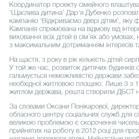
Координатор проекту сімейного влаштува
‘Щаслива дитина’ Дар'я Дубенко розповіл
кампанію ‘Відкриваємо двері дітям’, яку ф
Кампанія спрямована на відмову від інтер
виховання всіх дітей в сім’ях або умовах
з максимальним дотриманням інтересів т
На щастя, з року в рік кількість дітей сир
У той же час, розвиток дитячих будинків 
гальмується неможливістю держави забез
необхідної житловою площею. Лише 3 з 
житлом держава, решта створили ДБСТ на
За словами Оксани Понікарової, директо
обласного центру соціальних служб для сім
великою проблемою є скорочення чисельн
прийнятих на роботу в 2012 році для про
надання допомоги дітям. Найчастіше про