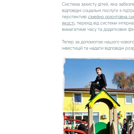
Система захисту дітей, яка забезп
відповідні соціальні послуги з підтри
перспективі
сімейно орієнтовна с
якості,
перехід від системи інтернат
вимагатиме часу та додаткових фін
Тепер за допомогою нашого нового
інвестицій та надати відповідні роз