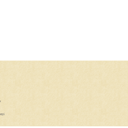
м
ері