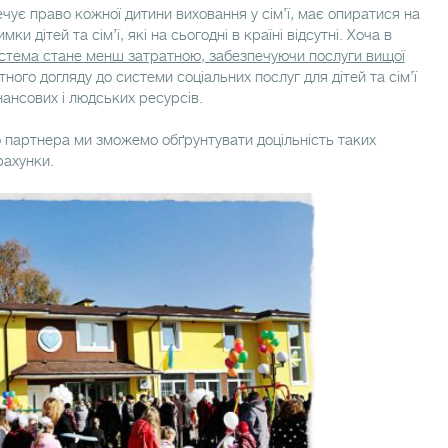
ечує право кожної дитини виховання у сім’ї, має опиратися на
мки дітей та сім’ї, які на сьогодні в країні відсутні. Хоча в
истема стане менш затратною, забезпечуючи послуги вищої
ного догляду до системи соціальних послуг для дітей та сім’ї
ансових і людських ресурсів.
 партнера ми зможемо обґрунтувати доцільність таких
рахунки.