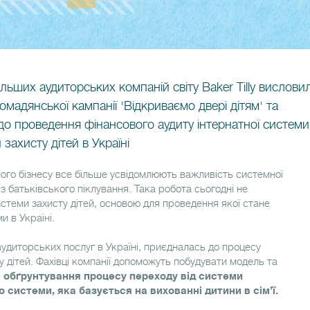
льших аудиторських компаній світу Baker Tilly вислови
омадянської кампанії 'Відкриваємо двері дітям' та
до проведення фінансового аудиту інтернатної системи
 захисту дітей в Україні
го бізнесу все більше усвідомлюють важливість системної
з батьківського піклування. Така робота сьогодні не
стеми захисту дітей, основою для проведення якої стане
и в Україні.
 аудиторських послуг в Україні, приєдналась до процесу
 дітей. Фахівці компанії допоможуть побудувати модель та
 обґрунтування процесу переходу від системи
 системи, яка базується на вихованні дитини в сім’ї.