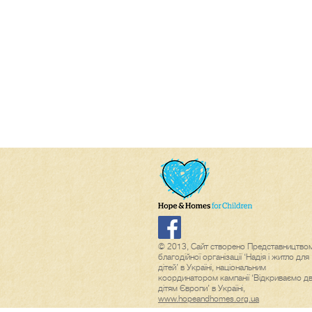
© 2013, Сайт створено Представництво
благодійної організації ‘Надія і житло для
дітей’ в Україні, національним
координатором кампанії ‘Відкриваємо дв
дітям Європи’ в Україні,
www.hopeandhomes.org.ua