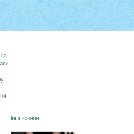
 що
вали
лу
ня і
Інші новини