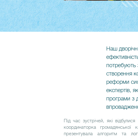
Наш дворічн
ефективніст
потребують 
створення к
реформи сис
експертів, я
програми з д
впровадженн
Під час зустрічей, які відбулися
координаторка громадянської к
презентувала алгоритм та ло