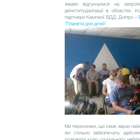
жваво відгукнулися на запропо
деінституціалізації в областях. 
партнери Кампанії ВДД: Дніпро –
‘Планета для дітей’
.
Ми переконані, що саме зараз найк
які спільно забезпечать здійсн
розірвати коло соціального небл