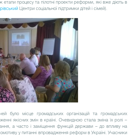
акож етапи процесу та пілотні проекти реформи, які вже діють в
рівський
Центри соціальної підтримки дітей і сімей).
чей було місце громадських організацій та громадських
женні якісних змін в країні. Очевидною стала зміна їх ролі –
ання, а часто і заміщення функцій держави – до впливу на
комотиву у питанні впровадження реформ в Україні. Учасники