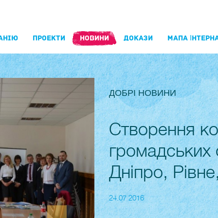
АНIЮ
ПРОЕКТИ
НОВИНИ
ДОКАЗИ
МАПА ІНТЕРНА
ДОБРІ НОВИНИ
Створення ко
громадських о
Дніпро, Рівн
24.07 2016