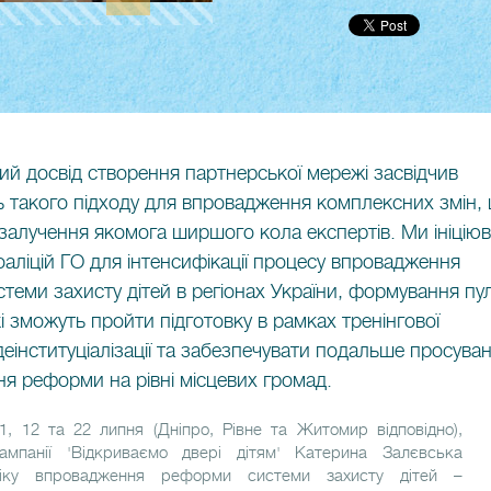
ий досвід створення партнерської мережі засвідчив
ь такого підходу для впровадження комплексних змін,
залучення якомога ширшого кола експертів. Ми ініцію
оаліцій ГО для інтенсифікації процесу впровадження
теми захисту дітей в регіонах України, формування пу
кі зможуть пройти підготовку в рамках тренінгової
еінституціалізації та забезпечувати подальше просуван
я реформи на рівні місцевих громад.
 1, 12 та 22 липня (Дніпро, Рівне та Житомир відповідно),
ампанії 'Відкриваємо двері дітям' Катерина Залєвська
гіку впровадження реформи системи захисту дітей –