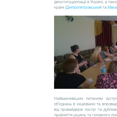
деінституціалізації в Україні, а т
країні (
Дніпропетровський
та
Мака
Найважливішим питанням зустрі
об’єднань в ініціюванні та впровад
від провайдерів послуг та дублюв
прийняття рішень та головного ло