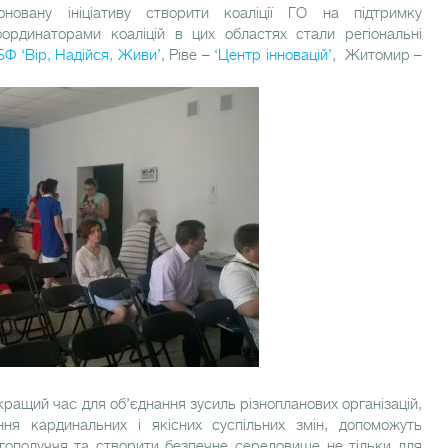
новану ініціативу створити коаліції ГО на підтримку
Координаторами коаліцій в цих областях стали регіональні
БФ ‘Вір, Надійся, Живи’
, Ріве –
‘Центр інновацій’
, Житомир –
ращий час для об’єднання зусиль різнопланових організацій,
ення кардинальних і якісних суспільних змін, допоможуть
агополуччя та створити безпечне середовище не тільки для