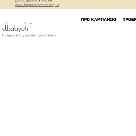
дітям Європи’ в Україні,
www.hopeandhomes.org.ua
ПРО КАМПАНIЮ
ПРОЕ
Создано в
Студии Дмитрия Бабича