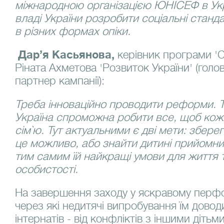
міжнародною організацією ЮНІСЕФ в Укр
владі України розробити соціальні станд
в різних формах опіки.
Дар’я Касьянова,
керівник програми 'Си
Ріната Ахметова 'Розвиток України' (голо
партнер кампанії):
Треба інноваційно проводити реформи. Т
Україна спроможна робити все, щоб кожн
сім`ю. Тут актуальними є дві мети: зберег
це можливо, або знайти дитині прийомни
тим самим їй найкращі умови для життя та
особистості.
На завершення заходу у яскравому перфо
через які недитячі випробування їм довод
інтернатів - від конфліктів з іншими дітьм