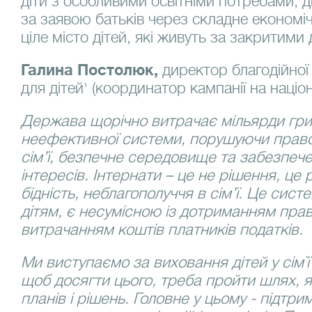
діти з особливими освітніми потребами, ді
за заявою батьків через складне економіч
ціле місто дітей, які живуть за закритими
Галина Постолюк,
директор благодійної о
для дітей' (координатор кампанії на націон
Держава щорічно витрачає мільярди гри
неефективної системи, порушуючи право
сім’ї, безпечне середовище та забезпе
інтересів. Інтернати – це не рішення, це
бідність, неблагополуччя в сім’ї. Це сис
дітям, є несумісною із дотриманням прав
витрачанням коштів платників податків.
Ми виступаємо за виховання дітей у сім`ї 
щоб досягти цього, треба пройти шлях, я
планів і рішень. Головне у цьому - підтр