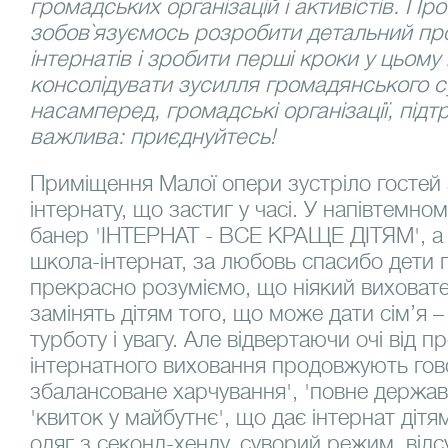
громадських організацій і активістів. Пр
зобов`язуємось розробити детальний про
інтернатів і зробити перші кроки у цьом
консолідувати зусилля громадянського с
насамперед, громадські організації, під
важлива: приєднуйтесь!
Приміщення Малої опери зустріло госте
інтернату, що застиг у часі. У напівтемно
банер 'ІНТЕРНАТ - ВСЕ КРАЩЕ ДІТЯМ', а н
школа-інтернат, за любовь спасибо дети г
прекрасно розуміємо, що ніякий виховате
замінять дітям того, що може дати сім’я 
турботу і увагу. Але відвертаючи очі від 
інтернатного виховання продовжують гово
збалансоване харчування', 'повне держав
'квиток у майбутнє', що дає інтернат дітя
одяг з секонд-хенду, суворий режим, відс