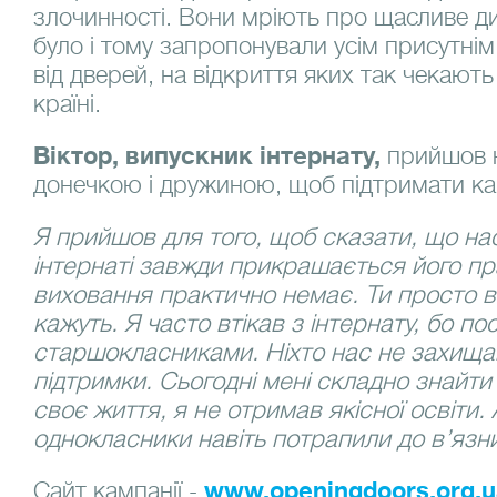
злочинності. Вони мріють про щасливе ди
було і тому запропонували усім присутнім
від дверей, на відкриття яких так чекають 
країні.
Віктор, випускник інтернату,
прийшов н
донечкою і дружиною, щоб підтримати ка
Я прийшов для того, щоб сказати, що на
інтернаті завжди прикрашається його пр
виховання практично немає. Ти просто в
кажуть. Я часто втікав з інтернату, бо по
старшокласниками. Ніхто нас не захищав і
підтримки. Сьогодні мені складно знайти
своє життя, я не отримав якісної освіти. 
однокласники навіть потрапили до в’язни
Сайт кампанії -
www.openingdoors.org.u