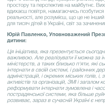
простору та перспектив на майбутнє. Ви
вдихаєш повітря, намагаючись позбутися 
реальності, але розумієш, що це не інший 
для тисяч дітей в Україні, світ за зачине
Юрій Павленко, Уповноважений Прези
дитини:
Ця ініціатива, яка презентується сьогодн
важливою. Але реалізувати її можна за іні
міністерств, а таких близько п'яти, які с
інтернати в своїй системі, і районних д
адміністрацій, і окремих міських голів, і,
активістів та організацій, ЗМІ і загалом 
реформувати інтернати зумовлена і часом
пострадянської системи, яка більше руйн
розвиває, зараз в сучасній Україні є не