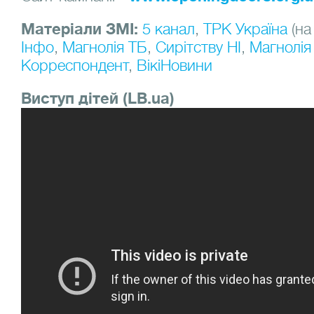
Матеріали ЗМІ:
5 канал
,
ТРК Україна
(на
Інфо
,
Магнолія ТБ
,
Сирітству НІ
,
Магнолія
Корреспондент
,
ВікіНовини
Виступ дітей (LB.ua)