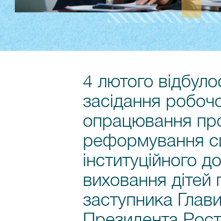
4 лютого відбул
засідання робочо
опрацювання пр
реформування с
інституційного д
виховання дітей 
заступника Глави
Президента Рос